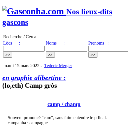
Nos lieux-dits
gascons
Recherche / Cèrca...
Lòcs :
Noms :
Prenoms :
mardi 15 mars 2022
-
Tederic Merger
en graphie alibertine :
(lo,eth) Camp gròs
camp
/ champ
Souvent prononcé "cam", sans faire entendre le p final.
campanha : campagne