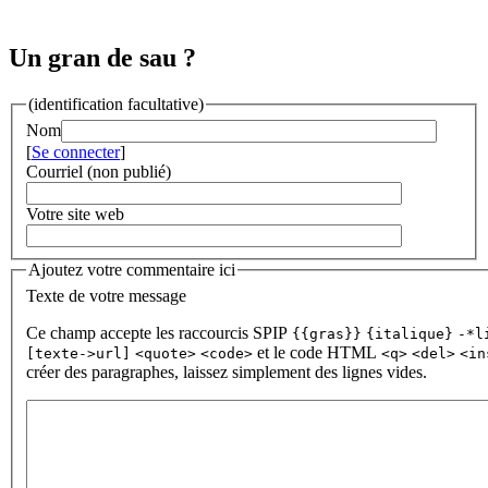
Un gran de sau ?
(identification facultative)
Nom
[
Se connecter
]
Courriel (non publié)
Votre site web
Ajoutez votre commentaire ici
Texte de votre message
Ce champ accepte les raccourcis SPIP
{{gras}}
{italique}
-*l
et le code HTML
[texte->url]
<quote>
<code>
<q>
<del>
<in
créer des paragraphes, laissez simplement des lignes vides.