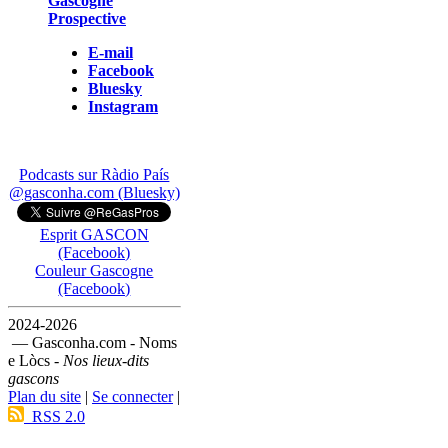
Gascogne
Prospective
E-mail
Facebook
Bluesky
Instagram
Podcasts sur Ràdio País
@gasconha.com (Bluesky)
Esprit GASCON
(Facebook)
Couleur Gascogne
(Facebook)
2024-2026
— Gasconha.com - Noms
e Lòcs -
Nos lieux-dits
gascons
Plan du site
|
Se connecter
|
RSS 2.0