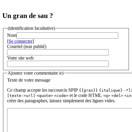
Un gran de sau ?
(identification facultative)
Nom
[
Se connecter
]
Courriel (non publié)
Votre site web
Ajoutez votre commentaire ici
Texte de votre message
Ce champ accepte les raccourcis SPIP
{{gras}}
{italique}
-*l
et le code HTML
[texte->url]
<quote>
<code>
<q>
<del>
<in
créer des paragraphes, laissez simplement des lignes vides.