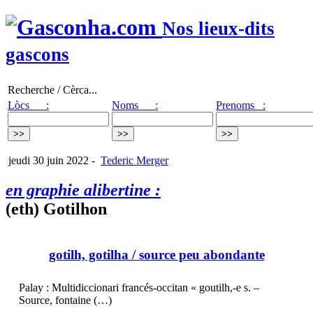
Nos lieux-dits
gascons
Recherche / Cèrca...
Lòcs :
Noms :
Prenoms :
jeudi 30 juin 2022
-
Tederic Merger
en graphie alibertine :
(eth) Gotilhon
gotilh, gotilha
/ source peu abondante
Palay : Multidiccionari francés-occitan « goutilh,-e s. –
Source, fontaine (…)