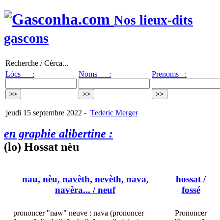
Nos lieux-dits
gascons
Recherche / Cèrca...
Lòcs :
Noms :
Prenoms :
jeudi 15 septembre 2022
-
Tederic Merger
en graphie alibertine :
(lo) Hossat nèu
nau, nèu, navèth, nevèth, nava,
hossat
/
navèra...
/ neuf
fossé
prononcer "naw" neuve : nava (prononcer
Prononcer