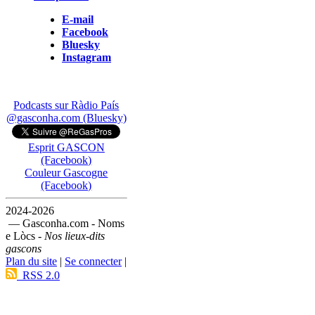
E-mail
Facebook
Bluesky
Instagram
Podcasts sur Ràdio País
@gasconha.com (Bluesky)
Esprit GASCON
(Facebook)
Couleur Gascogne
(Facebook)
2024-2026
— Gasconha.com - Noms
e Lòcs -
Nos lieux-dits
gascons
Plan du site
|
Se connecter
|
RSS 2.0