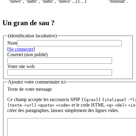
"nawe", "nabe", "nabo", "nawo"...) (…)
"houssat".
Un gran de sau ?
(identification facultative)
Nom
[
Se connecter
]
Courriel (non publié)
Votre site web
Ajoutez votre commentaire ici
Texte de votre message
Ce champ accepte les raccourcis SPIP
{{gras}}
{italique}
-*l
et le code HTML
[texte->url]
<quote>
<code>
<q>
<del>
<in
créer des paragraphes, laissez simplement des lignes vides.