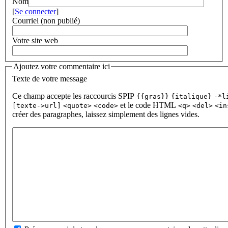
Nom
[
Se connecter
]
Courriel (non publié)
Votre site web
Ajoutez votre commentaire ici
Texte de votre message
Ce champ accepte les raccourcis SPIP
{{gras}}
{italique}
-*l
et le code HTML
[texte->url]
<quote>
<code>
<q>
<del>
<in
créer des paragraphes, laissez simplement des lignes vides.