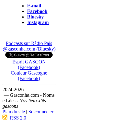
E-mail
Facebook
Bluesky
Instagram
Podcasts sur Ràdio País
@gasconha.com (Bluesky)
Esprit GASCON
(Facebook)
Couleur Gascogne
(Facebook)
2024-2026
— Gasconha.com - Noms
e Lòcs -
Nos lieux-dits
gascons
Plan du site
|
Se connecter
|
RSS 2.0