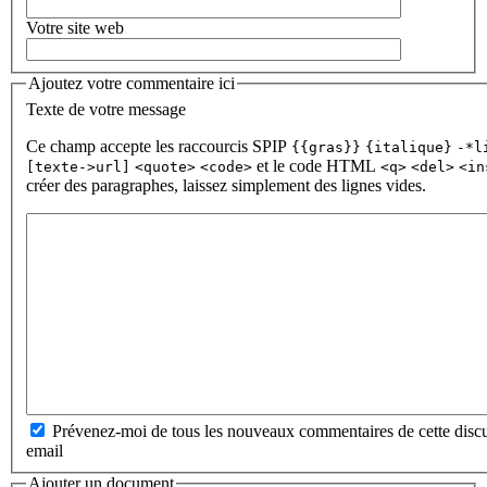
Votre site web
Ajoutez votre commentaire ici
Texte de votre message
Ce champ accepte les raccourcis SPIP
{{gras}}
{italique}
-*l
et le code HTML
[texte->url]
<quote>
<code>
<q>
<del>
<in
créer des paragraphes, laissez simplement des lignes vides.
Prévenez-moi de tous les nouveaux commentaires de cette discu
email
Ajouter un document