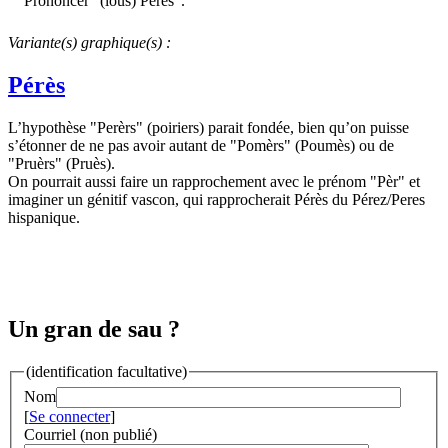
Prononcer "(lous) Pérès".
Variante(s) graphique(s) :
Pérès
L’hypothèse "Perèrs" (poiriers) parait fondée, bien qu’on puisse
s’étonner de ne pas avoir autant de "Pomèrs" (Poumès) ou de
"Pruèrs" (Pruès).
On pourrait aussi faire un rapprochement avec le prénom "Pèr" et
imaginer un génitif vascon, qui rapprocherait Pérès du Pérez/Peres
hispanique.
Un gran de sau ?
(identification facultative)
Nom
[
Se connecter
]
Courriel (non publié)