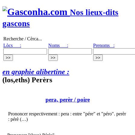
Nos lieux-dits
gascons
Recherche / Cèrca...
Lòcs :
Noms :
Prenoms :
en graphie alibertine :
(los,eths) Perèrs
pera, perèr
/ poire
Prononcer respectivement : pera : entre "pére" et "péro". perèr
: pérè (…)