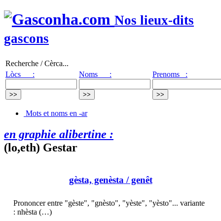
Nos lieux-dits
gascons
Recherche / Cèrca...
Lòcs :
Noms :
Prenoms :
Mots et noms en -ar
en graphie alibertine :
(lo,eth) Gestar
gèsta, genèsta
/ genêt
Prononcer entre "gèste", "gnèsto", "yèste", "yèsto"... variante
: nhèsta (…)