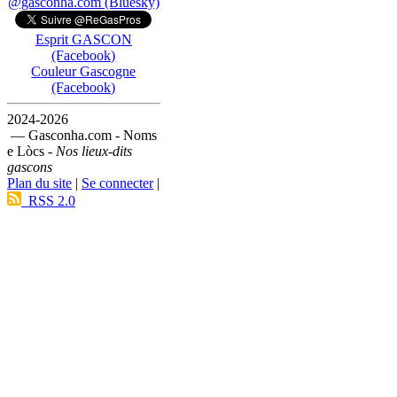
@gasconha.com (Bluesky)
Esprit GASCON
(Facebook)
Couleur Gascogne
(Facebook)
2024-2026
— Gasconha.com - Noms
e Lòcs -
Nos lieux-dits
gascons
Plan du site
|
Se connecter
|
RSS 2.0