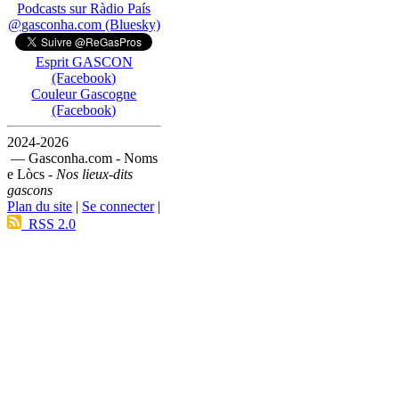
Podcasts sur Ràdio País
@gasconha.com (Bluesky)
Esprit GASCON
(Facebook)
Couleur Gascogne
(Facebook)
2024-2026
— Gasconha.com - Noms
e Lòcs -
Nos lieux-dits
gascons
Plan du site
|
Se connecter
|
RSS 2.0