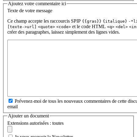
Ajoutez votre commentaire ici
Texte de votre message
Ce champ accepte les raccourcis SPIP
{{gras}}
{italique}
-*l
et le code HTML
[texte->url]
<quote>
<code>
<q>
<del>
<in
créer des paragraphes, laissez simplement des lignes vides.
Prévenez-moi de tous les nouveaux commentaires de cette discu
email
Ajouter un document
Extensions autorisées : toutes
Je veux recevoir la Newsletter