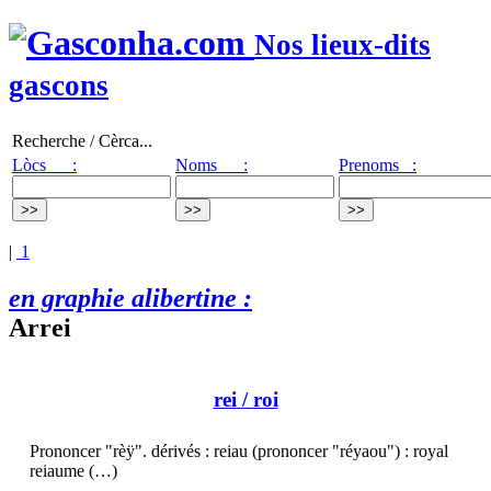
Nos lieux-dits
gascons
Recherche / Cèrca...
Lòcs :
Noms :
Prenoms :
|
1
en graphie alibertine :
Arrei
rei
/ roi
Prononcer "rèÿ". dérivés : reiau (prononcer "réyaou") : royal
reiaume (…)