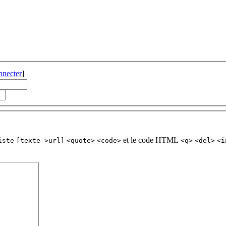
nnecter
]
et le code HTML
iste
[texte->url]
<quote>
<code>
<q>
<del>
<i