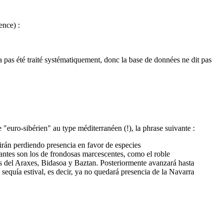
ence) :
 pas été traité systématiquement, donc la base de données ne dit pas
 "euro-sibérien" au type méditerranéen (!), la phrase suivante :
irán perdiendo presencia en favor de especies
nantes son los de frondosas marcescentes, como el roble
les del Araxes, Bidasoa y Baztan. Posteriormente avanzará hasta
equía estival, es decir, ya no quedará presencia de la Navarra