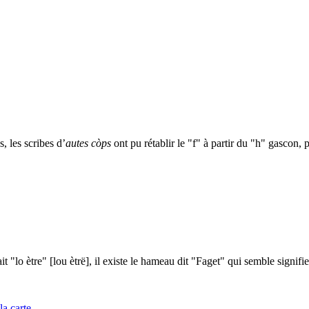
, les scribes d’
autes còps
ont pu rétablir le "f" à partir du "h" gascon, p
 ètre" [lou ètrë], il existe le hameau dit "Faget" qui semble signifier q
la carte