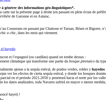
 générer des informations géo-linguistiques*.
 carte sur la présente page à droite (en passant en plein écran de préfér
arribère
de Garonne et en Astarac.
u’au Couserans en passant par Chalosse et Tursan, Béarn et Bigorre, n’a
chic a chic
, dans les mois qui viennent.
/ el hayedo
ascon et l’espagnol (ou castillan) quand on tombe dessus :
ngement climatique qui transforme une partie du
bosque pirenaico
du type
nalmente ajenas a la sequía estival, de prados verdes, robles y
hayedos
ejan ver los efectos de cierta sequía estival, y donde los bosques domi
parcial en el periodo 2021-2050 y penetrará hacia el norte por los val
n los datos analizados, toda Navarra sufrirá en mayor o menor medida, s
noncé hayet) !
...