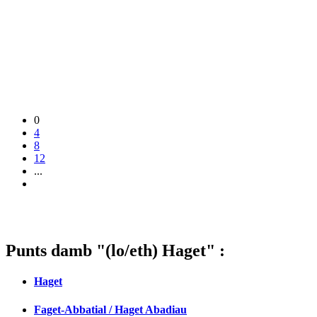
0
4
8
12
...
Punts damb "(lo/eth) Haget" :
Haget
Faget-Abbatial / Haget Abadiau