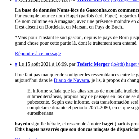
La base de données Noms-lòcs de Gasconha.com commence à
Par exemple pour ce nom Haget (parfois écrit Faget), regardez la
Ce nom culmine en Armagnac, avec une présence moindre en
Il est absent en Bordelais, en Marsan, en Pays de Buch...
*Mais pour l’instant le sud gascon, depuis le pays de Born jusq
grand chose pour cette partie là, dont le traitement sera entamé,
Répondre à ce message
#
Le 15 août 2021 à 16:09
,
par
Tederic Merger
(lo/eth) haget 
Il ne faut pas manquer de souligner les ressemblances entre le g
aujourd’hui dans le
Diario de Navarra
, je lis, à propos du cha
El informe señala que las altas zonas de montaña tradicio
submediterráneas, propios hoy de paisajes en los que se d
pubescente. Según este informe, esta transformación será 
completarse durante el periodo 2051-2080, en el que segú
eurosiberiana.
hayedo
signifie hêtraie, et ressemble à notre
haget
(parfois pro
Eths hagets navarrés que son doncas miaçats de disparicion