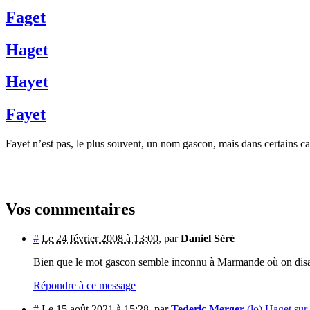
Faget
Haget
Hayet
Fayet
Fayet n’est pas, le plus souvent, un nom gascon, mais dans certains cas
Vos commentaires
#
Le 24 février 2008 à 13:00
,
par
Daniel Séré
Bien que le mot gascon semble inconnu à Marmande où on disait "lo
Répondre à ce message
#
Le 15 août 2021 à 15:28
,
par
Tederic Merger
(lo) Haget sur 