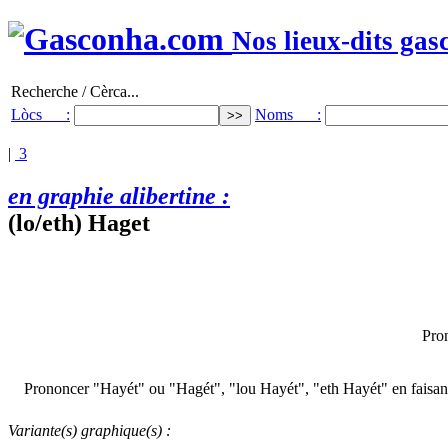
Nos lieux-dits gas
Recherche / Cèrca...
Lòcs :
Noms :
|
3
en graphie alibertine :
(lo/eth) Haget
Pro
Prononcer "Hayét" ou "Hagét", "lou Hayét", "eth Hayét" en faisant e
Variante(s) graphique(s) :