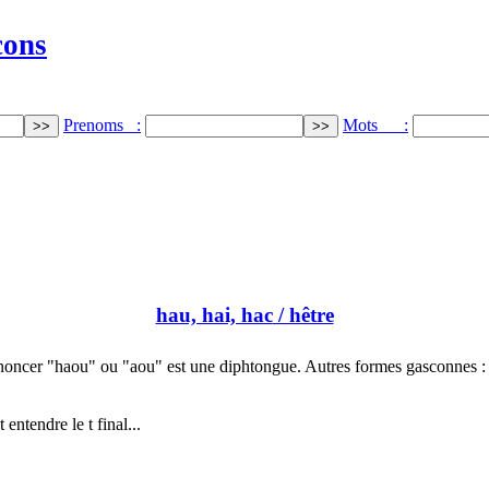
cons
Prenoms :
Mots :
hau, hai, hac
/ hêtre
noncer "haou" ou "aou" est une diphtongue. Autres formes gasconnes :
ntendre le t final...