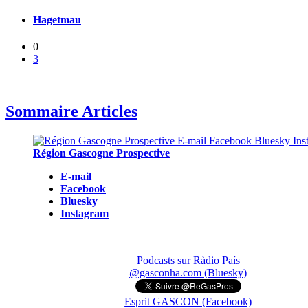
Hagetmau
0
3
Sommaire Articles
Région Gascogne Prospective
E-mail
Facebook
Bluesky
Instagram
Podcasts sur Ràdio País
@gasconha.com (Bluesky)
Esprit GASCON (Facebook)