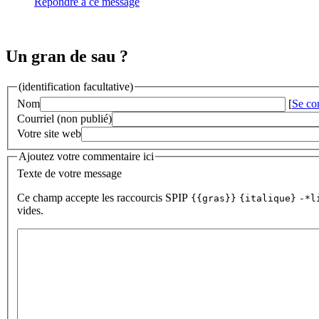
Répondre à ce message
Un gran de sau ?
(identification facultative)
Nom
[
Se co
Courriel (non publié)
Votre site web
Ajoutez votre commentaire ici
Texte de votre message
Ce champ accepte les raccourcis SPIP
{{gras}}
{italique}
-*l
vides.