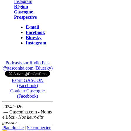
Région
Gascogne
Prospective
E-mail
Facebook
Bluesky
Instagram
Podcasts sur Ràdio País
@gasconha.com (Bluesky)
Esprit GASCON
(Facebook)
Couleur Gascogne
(Facebook)
2024-2026
— Gasconha.com - Noms
e Lòcs -
Nos lieux-dits
gascons
Plan du site
|
Se connecter
|