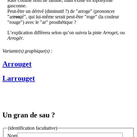
Rare comme nom de famille, mais existe en toponymie
gasconne.
Peut-être un dérivé (diminutif ?) de "arroge" (prononcer
"ar
rou
jé", qui lui-même serait peut-être "roge" (la couleur
"rouge") avec le "ar" prosthétique ?
L’explication diffèrera selon qu’on suivra la piste
Arroget
, ou
Arrogèr
.
Variante(s) graphique(s) :
Arrouget
Larrouget
Un gran de sau ?
(identification facultative)
Nom