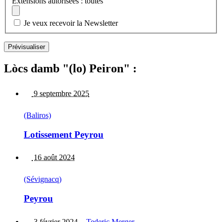
Extensions autorisées : toutes
Je veux recevoir la Newsletter
Lòcs damb "(lo) Peiron" :
9 septembre 2025
(Baliros)
Lotissement Peyrou
16 août 2024
(Sévignacq)
Peyrou
3 février 2024
-
Tederic Merger