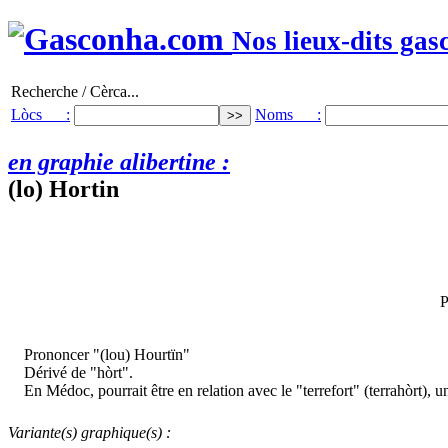
Nos lieux-dits gas
Recherche / Cèrca...
Lòcs :
Noms :
en graphie alibertine :
(lo) Hortin
P
Prononcer "(lou) Hourtïn"
Dérivé de "hòrt".
En Médoc, pourrait être en relation avec le "terrefort" (terrahòrt), un
Variante(s) graphique(s) :