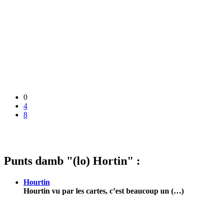
0
4
8
Punts damb "(lo) Hortin" :
Hourtin
Hourtin vu par les cartes, c’est beaucoup un (…)