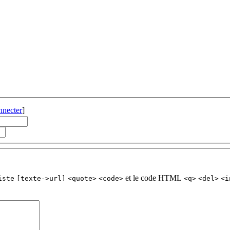
nnecter
]
et le code HTML
iste
[texte->url]
<quote>
<code>
<q>
<del>
<i