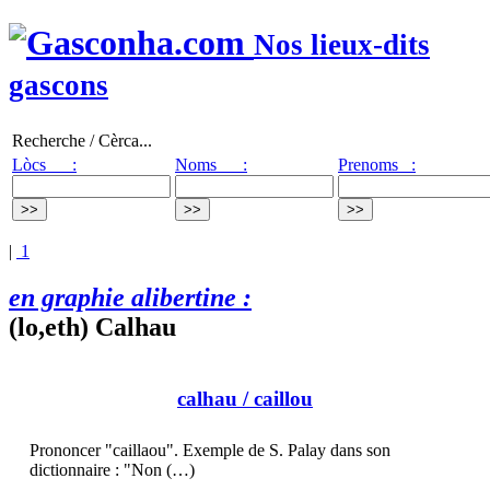
Nos lieux-dits
gascons
Recherche / Cèrca...
Lòcs :
Noms :
Prenoms :
|
1
en graphie alibertine :
(lo,eth) Calhau
calhau
/ caillou
Prononcer "caillaou". Exemple de S. Palay dans son
dictionnaire : "Non (…)