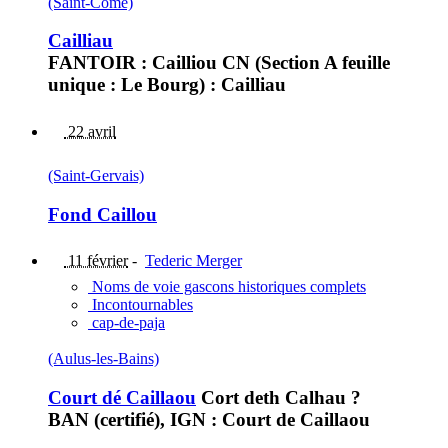
(Saint-Côme)
Cailliau
FANTOIR : Cailliou CN (Section A feuille
unique : Le Bourg) : Cailliau
22 avril
(Saint-Gervais)
Fond Caillou
11 février
-
Tederic Merger
Noms de voie gascons historiques complets
Incontournables
cap-de-paja
(Aulus-les-Bains)
Court dé Caillaou
Cort deth Calhau ?
BAN (certifié), IGN : Court de Caillaou