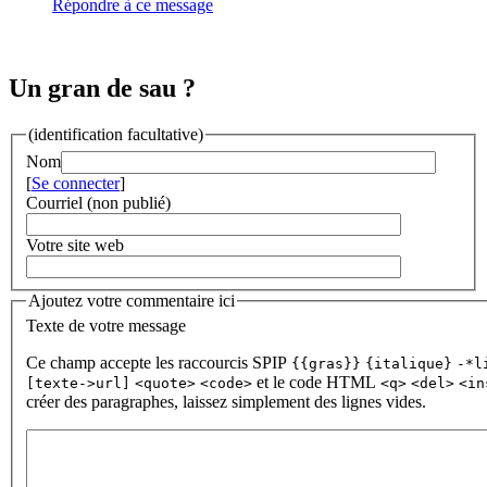
Répondre à ce message
Un gran de sau ?
(identification facultative)
Nom
[
Se connecter
]
Courriel (non publié)
Votre site web
Ajoutez votre commentaire ici
Texte de votre message
Ce champ accepte les raccourcis SPIP
{{gras}}
{italique}
-*l
et le code HTML
[texte->url]
<quote>
<code>
<q>
<del>
<in
créer des paragraphes, laissez simplement des lignes vides.