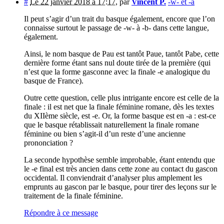
#
Le 22 janvier 2018 à 17:17
,
par
Vincent P.
-w- et -a
Il peut s’agir d’un trait du basque également, encore que l’on
connaisse surtout le passage de -w- à -b- dans cette langue,
également.
Ainsi, le nom basque de Pau est tantôt Paue, tantôt Pabe, cette
dernière forme étant sans nul doute tirée de la première (qui
n’est que la forme gasconne avec la finale -e analogique du
basque de France).
Outre cette question, celle plus intrigante encore est celle de la
finale : il est net que la finale féminine romane, dès les textes
du XIIème siècle, est -e. Or, la forme basque est en -a : est-ce
que le basque rétablissait naturellement la finale romane
féminine ou bien s’agit-il d’un reste d’une ancienne
prononciation ?
La seconde hypothèse semble improbable, étant entendu que
le -e final est très ancien dans cette zone au contact du gascon
occidental. Il conviendrait d’analyser plus amplement les
emprunts au gascon par le basque, pour tirer des leçons sur le
traitement de la finale féminine.
Répondre à ce message