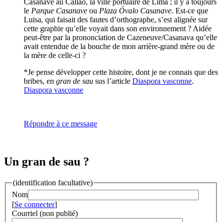
Casanave au Callao, la ville portuaire de Lima ; il y a toujours
le
Parque Casanave
ou
Plaza Óvalo Casanave
. Est-ce que
Luisa, qui faisait des fautes d’orthographe, s’est alignée sur
cette graphie qu’elle voyait dans son environnement ? Aidée
peut-être par la prononciation de Cazeneuve/Casanava qu’elle
avait entendue de la bouche de mon arrière-grand mère ou de
la mère de celle-ci ?
*Je pense développer cette histoire, dont je ne connais que des
bribes, en
gran de sau
sus l’article
Diaspora vasconne
.
Diaspora vasconne
Répondre à ce message
Un gran de sau ?
(identification facultative)
Nom
[
Se connecter
]
Courriel (non publié)