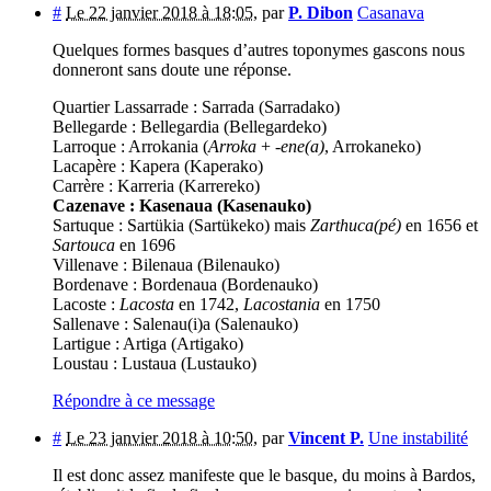
#
Le 22 janvier 2018 à 18:05
,
par
P. Dibon
Casanava
Quelques formes basques d’autres toponymes gascons nous
donneront sans doute une réponse.
Quartier Lassarrade : Sarrada (Sarradako)
Bellegarde : Bellegardia (Bellegardeko)
Larroque : Arrokania (
Arroka
+ -
ene(a)
, Arrokaneko)
Lacapère : Kapera (Kaperako)
Carrère : Karreria (Karrereko)
Cazenave : Kasenaua (Kasenauko)
Sartuque : Sartükia (Sartükeko) mais
Zarthuca(pé)
en 1656 et
Sartouca
en 1696
Villenave : Bilenaua (Bilenauko)
Bordenave : Bordenaua (Bordenauko)
Lacoste :
Lacosta
en 1742,
Lacostania
en 1750
Sallenave : Salenau(i)a (Salenauko)
Lartigue : Artiga (Artigako)
Loustau : Lustaua (Lustauko)
Répondre à ce message
#
Le 23 janvier 2018 à 10:50
,
par
Vincent P.
Une instabilité
Il est donc assez manifeste que le basque, du moins à Bardos,