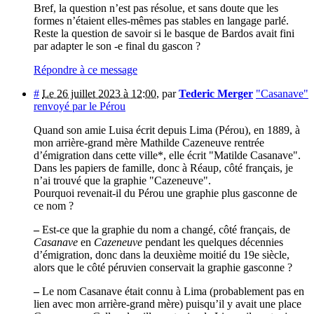
Bref, la question n’est pas résolue, et sans doute que les
formes n’étaient elles-mêmes pas stables en langage parlé.
Reste la question de savoir si le basque de Bardos avait fini
par adapter le son -e final du gascon ?
Répondre à ce message
#
Le 26 juillet 2023 à 12:00
,
par
Tederic Merger
"Casanave"
renvoyé par le Pérou
Quand son amie Luisa écrit depuis Lima (Pérou), en 1889, à
mon arrière-grand mère Mathilde Cazeneuve rentrée
d’émigration dans cette ville*, elle écrit "Matilde Casanave".
Dans les papiers de famille, donc à Réaup, côté français, je
n’ai trouvé que la graphie "Cazeneuve".
Pourquoi revenait-il du Pérou une graphie plus gasconne de
ce nom ?
–
Est-ce que la graphie du nom a changé, côté français, de
Casanave
en
Cazeneuve
pendant les quelques décennies
d’émigration, donc dans la deuxième moitié du 19e siècle,
alors que le côté péruvien conservait la graphie gasconne ?
–
Le nom Casanave était connu à Lima (probablement pas en
lien avec mon arrière-grand mère) puisqu’il y avait une place