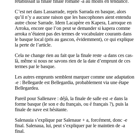
rétablissait la finale finale romane -a au moins en tendance.
C’est net dans Lassarrade, repris Sarrada en basque, alors
qu’il n’y a aucune raison que les bascophones aient entendu
autre chose Sarrade. Idem Lacapère en Kapera, Larroque en
Arroka, encore que l’on peut se demander si kapera comme
arroka n’étaient pas des termes de vocabulaire courants dans
le basque local (pris au gascon, évidemment), ce qui explique
la perte de l’article.
Cela ne change rien au fait que la finale reste -a dans ces cas-
là, même si nous ne savons rien de la date d’emprunt de ces
termes par le basque.
Les autres emprunts semblent marquer comme une adaptation
-e : Bellegarde est Bellegardia, probablement via une étape
Bellegardea.
Pareil pour Sallenave : déjà, la finale de salle est -e dans la
forme basque (le son e du français, ou é français ?), puis la
finale de nave est hésitante.
Salenauia s’explique par Salenaue + a, forcément, donc -e
final. Salenaua, lui, peut s’expliquer par le maintien de -a
final.