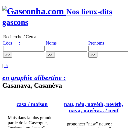
Nos lieux-dits
gascons
Recherche / Cèrca...
Lòcs :
Noms :
Prenoms :
|
5
en graphie alibertine :
Casanava, Casanèva
casa
/ maison
nau, nèu, navèth, nevèth,
nava, navèra...
/ neuf
Mais dans la plus grande
partie de la Gascogne,
prononcer "naw" neuve :
"maison" ou "ostau"