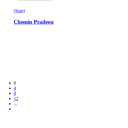
(Sore)
Chemin Pradeou
0
4
8
12
...