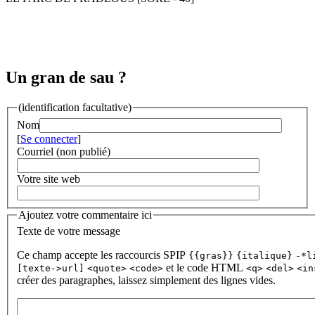
Un gran de sau ?
(identification facultative)
Nom
[
Se connecter
]
Courriel (non publié)
Votre site web
Ajoutez votre commentaire ici
Texte de votre message
Ce champ accepte les raccourcis SPIP
{{gras}}
{italique}
-*l
et le code HTML
[texte->url]
<quote>
<code>
<q>
<del>
<in
créer des paragraphes, laissez simplement des lignes vides.