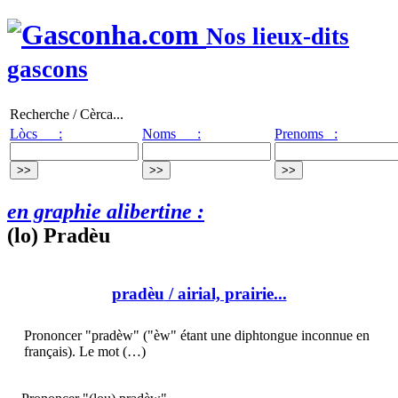
Nos lieux-dits
gascons
Recherche / Cèrca...
Lòcs :
Noms :
Prenoms :
en graphie alibertine :
(lo) Pradèu
pradèu
/ airial, prairie...
Prononcer "pradèw" ("èw" étant une diphtongue inconnue en
français). Le mot (…)