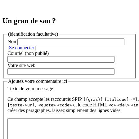
Un gran de sau ?
(identification facultative)
Nom
[
Se connecter
]
Courriel (non publié)
Votre site web
Ajoutez votre commentaire ici
Texte de votre message
Ce champ accepte les raccourcis SPIP
{{gras}}
{italique}
-*l
et le code HTML
[texte->url]
<quote>
<code>
<q>
<del>
<in
créer des paragraphes, laissez simplement des lignes vides.