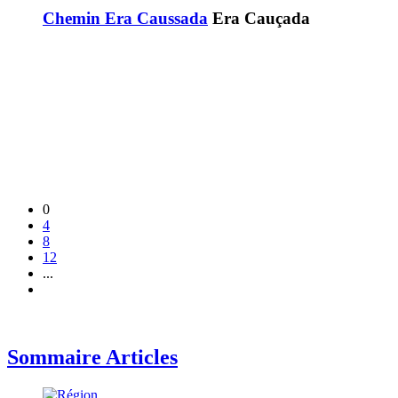
Chemin Era Caussada
Era Cauçada
0
4
8
12
...
Sommaire Articles