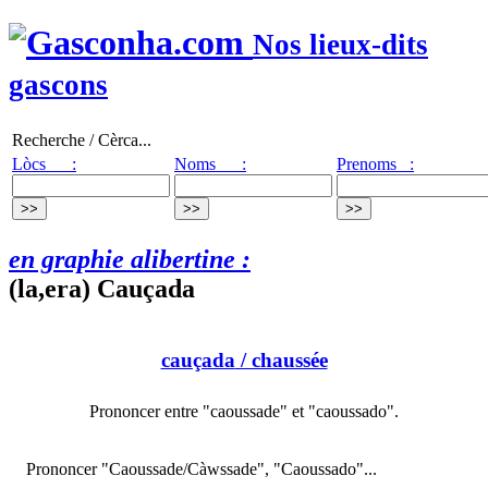
Nos lieux-dits
gascons
Recherche / Cèrca...
Lòcs :
Noms :
Prenoms :
en graphie alibertine :
(la,era) Cauçada
cauçada
/ chaussée
Prononcer entre "caoussade" et "caoussado".
Prononcer "Caoussade/Càwssade", "Caoussado"...