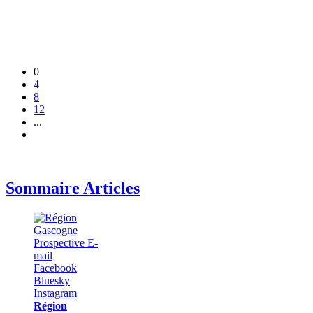
0
4
8
12
...
Sommaire Articles
Région