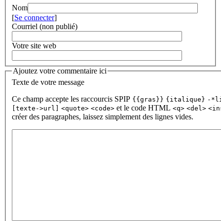
Nom
[
Se connecter
]
Courriel (non publié)
Votre site web
Ajoutez votre commentaire ici
Texte de votre message
Ce champ accepte les raccourcis SPIP
{{gras}}
{italique}
-*l
et le code HTML
[texte->url]
<quote>
<code>
<q>
<del>
<in
créer des paragraphes, laissez simplement des lignes vides.