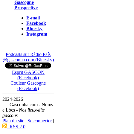
Gascogne
Prospective
E-mail
Facebook
Bluesky
Instagram
Podcasts sur Ràdio País
@gasconha.com (Bluesky)
Esprit GASCON
(Facebook)
Couleur Gascogne
(Facebook)
2024-2026
— Gasconha.com - Noms
e Lòcs -
Nos lieux-dits
gascons
Plan du site
|
Se connecter
|
RSS 2.0