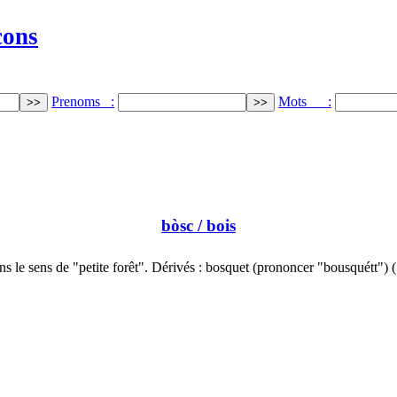
cons
Prenoms :
Mots :
bòsc
/ bois
s le sens de "petite forêt". Dérivés : bosquet (prononcer "bousquétt")