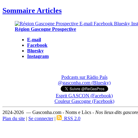
Sommaire Articles
Région Gascogne Prospective
E-mail
Facebook
Bluesky
Instagram
Podcasts sur Ràdio País
@gasconha.com (Bluesky)
Esprit GASCON (Facebook)
Couleur Gascogne (Facebook)
2024-2026 — Gasconha.com - Noms e Lòcs -
Nos lieux-dits gascon
Plan du site
|
Se connecter
|
RSS 2.0