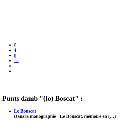
0
4
8
12
...
Punts damb "(lo) Boscat" :
Le Bouscat
Dans la monographie "Le Bouscat, mémoire en (…)