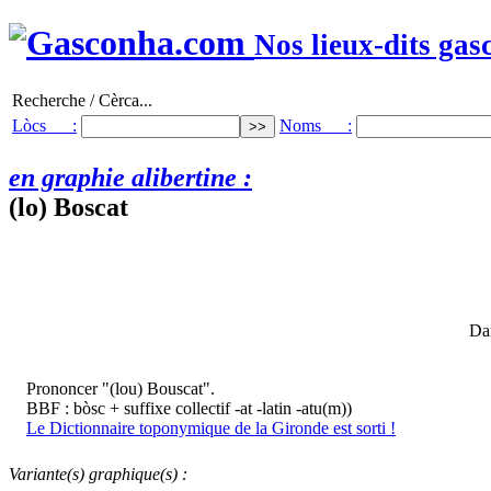
Nos lieux-dits gas
Recherche / Cèrca...
Lòcs :
Noms :
en graphie alibertine :
(lo) Boscat
Dan
Prononcer "(lou) Bouscat".
BBF : bòsc + suffixe collectif -at -latin -atu(m))
Le Dictionnaire toponymique de la Gironde est sorti !
Variante(s) graphique(s) :