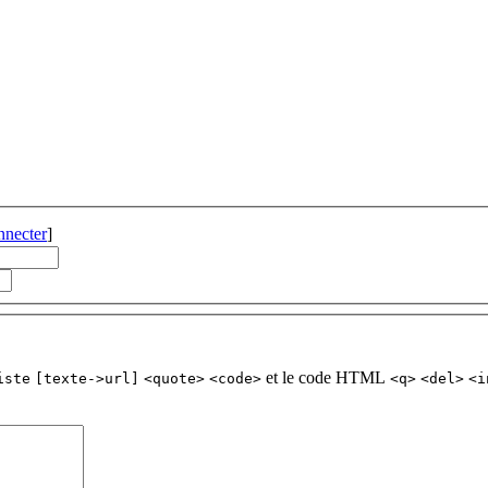
nnecter
]
et le code HTML
iste
[texte->url]
<quote>
<code>
<q>
<del>
<i