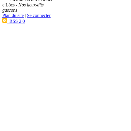
e Lòcs -
Nos lieux-dits
gascons
Plan du site
|
Se connecter
|
RSS 2.0