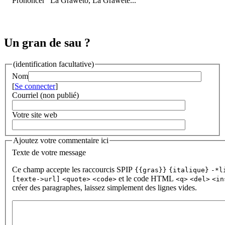
Prononcer "La Grawéto, La Grawéte..."
Un gran de sau ?
(identification facultative)
Nom
[
Se connecter
]
Courriel (non publié)
Votre site web
Ajoutez votre commentaire ici
Texte de votre message
Ce champ accepte les raccourcis SPIP
{{gras}}
{italique}
-*l
et le code HTML
[texte->url]
<quote>
<code>
<q>
<del>
<in
créer des paragraphes, laissez simplement des lignes vides.