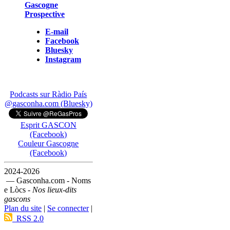
Gascogne
Prospective
E-mail
Facebook
Bluesky
Instagram
Podcasts sur Ràdio País
@gasconha.com (Bluesky)
Esprit GASCON
(Facebook)
Couleur Gascogne
(Facebook)
2024-2026
— Gasconha.com - Noms
e Lòcs -
Nos lieux-dits
gascons
Plan du site
|
Se connecter
|
RSS 2.0