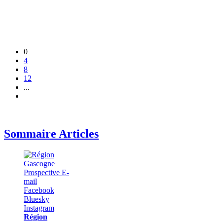
0
4
8
12
...
Sommaire Articles
Région