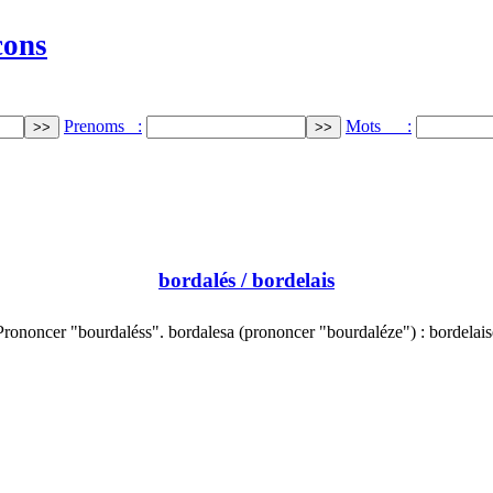
cons
Prenoms :
Mots :
bordalés
/ bordelais
Prononcer "bourdaléss". bordalesa (prononcer "bourdaléze") : bordelais