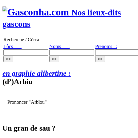
Nos lieux-dits
gascons
Recherche / Cèrca...
Lòcs :
Noms :
Prenoms :
en graphie alibertine :
(d’)Arbiu
Prononcer "Arbïou"
Un gran de sau ?