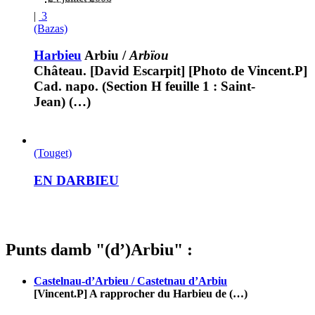
|
3
(Bazas)
Harbieu
Arbiu
/
Arbïou
Château. [David Escarpit] [Photo de Vincent.P]
Cad. napo. (Section H feuille 1 : Saint-
Jean) (…)
(Touget)
EN DARBIEU
Punts damb "(d’)Arbiu" :
Castelnau-d’Arbieu / Castetnau d’Arbiu
[Vincent.P] A rapprocher du Harbieu de (…)