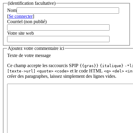
(identification facultative)
Nom
[
Se connecter
]
Courriel (non publié)
Votre site web
Ajoutez votre commentaire ici
Texte de votre message
Ce champ accepte les raccourcis SPIP
{{gras}}
{italique}
-*l
et le code HTML
[texte->url]
<quote>
<code>
<q>
<del>
<in
créer des paragraphes, laissez simplement des lignes vides.