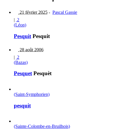
21 février 2025
-
Pascal Gassie
|
2
(Léon)
Pesquit
Pesquit
28 août 2006
|
2
(Bazas)
Pesquet
Pesquèt
(Saint-Symphorien)
pesquit
(Sainte-Colombe-en-Bruilhois)