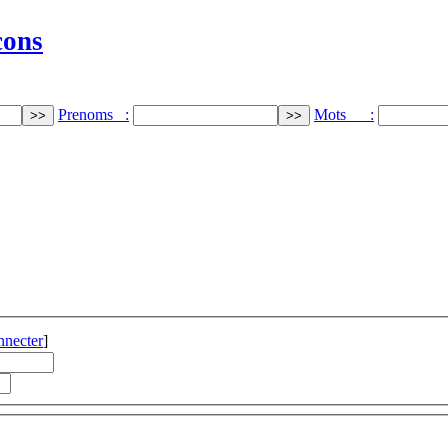
cons
Prenoms :
Mots :
nnecter
]