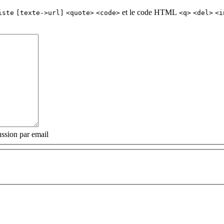
et le code HTML
iste
[texte->url]
<quote>
<code>
<q>
<del>
<i
ssion par email