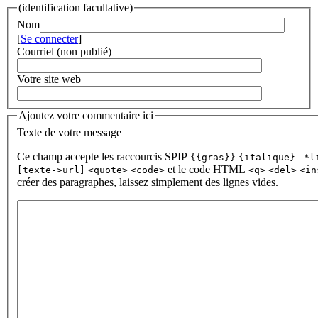
(identification facultative)
Nom
[
Se connecter
]
Courriel (non publié)
Votre site web
Ajoutez votre commentaire ici
Texte de votre message
Ce champ accepte les raccourcis SPIP
{{gras}}
{italique}
-*l
et le code HTML
[texte->url]
<quote>
<code>
<q>
<del>
<in
créer des paragraphes, laissez simplement des lignes vides.