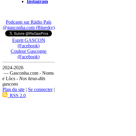
Instagram
Podcasts sur Ràdio País
@gasconha.com (Bluesky)
Esprit GASCON
(Facebook)
Couleur Gascogne
(Facebook)
2024-2026
— Gasconha.com - Noms
e Lòcs -
Nos lieux-dits
gascons
Plan du site
|
Se connecter
|
RSS 2.0