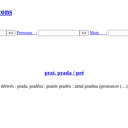
cons
Prenoms :
Mots :
prat, prada
/ pré
dérivés : prada, pradèra : prairie pradèu : airial pradina (prononcer (…)