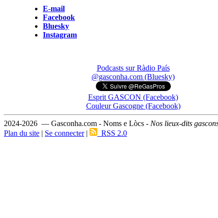
E-mail
Facebook
Bluesky
Instagram
Podcasts sur Ràdio País
@gasconha.com (Bluesky)
Esprit GASCON (Facebook)
Couleur Gascogne (Facebook)
2024-2026 — Gasconha.com - Noms e Lòcs -
Nos lieux-dits gascon
Plan du site
|
Se connecter
|
RSS 2.0