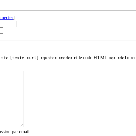
nnecter
]
et le code HTML
iste
[texte->url]
<quote>
<code>
<q>
<del>
<i
ssion par email