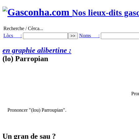
Nos lieux-dits gas
Recherche / Cèrca...
Lòcs :
Noms :
en graphie alibertine :
(lo) Parropian
Pro
Prononcer "(lou) Parroupian".
Un gran de sau ?