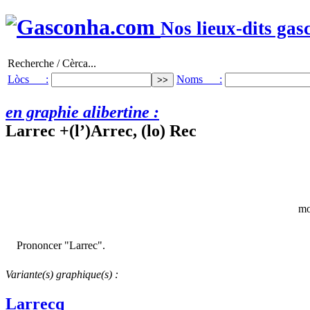
Nos lieux-dits gas
Recherche / Cèrca...
Lòcs :
Noms :
en graphie alibertine :
Larrec +(l’)Arrec, (lo) Rec
mo
Prononcer "Larrec".
Variante(s) graphique(s) :
Larrecq