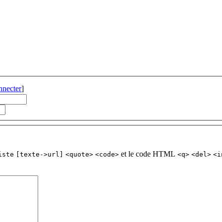
nnecter
]
et le code HTML
iste
[texte->url]
<quote>
<code>
<q>
<del>
<i