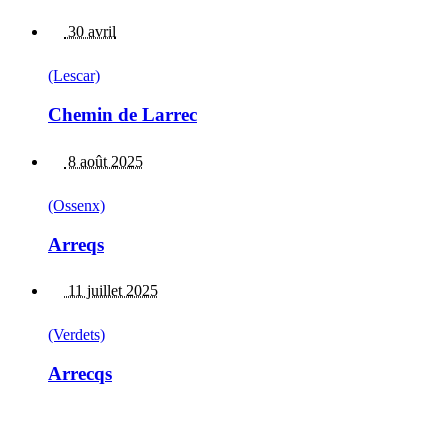
30 avril
(Lescar)
Chemin de Larrec
8 août 2025
(Ossenx)
Arreqs
11 juillet 2025
(Verdets)
Arrecqs