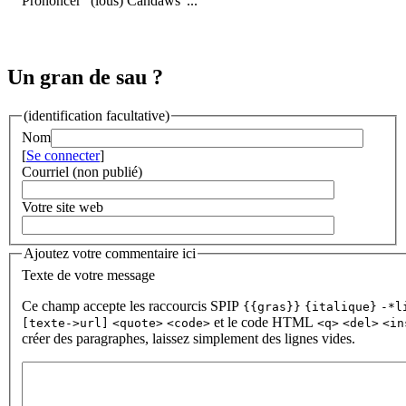
Prononcer "(lous) Candàws"...
Un gran de sau ?
(identification facultative)
Nom
[
Se connecter
]
Courriel (non publié)
Votre site web
Ajoutez votre commentaire ici
Texte de votre message
Ce champ accepte les raccourcis SPIP
{{gras}}
{italique}
-*l
et le code HTML
[texte->url]
<quote>
<code>
<q>
<del>
<in
créer des paragraphes, laissez simplement des lignes vides.