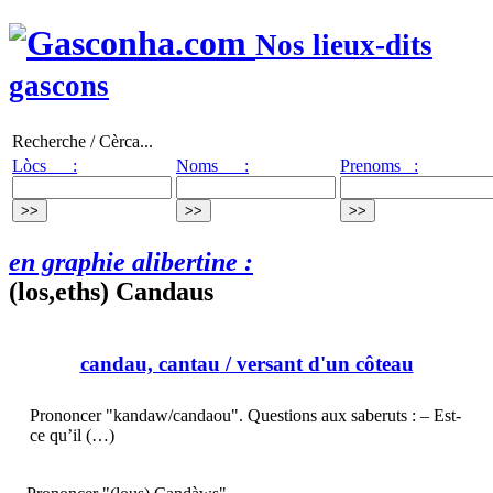
Nos lieux-dits
gascons
Recherche / Cèrca...
Lòcs :
Noms :
Prenoms :
en graphie alibertine :
(los,eths) Candaus
candau, cantau
/ versant d'un côteau
Prononcer "kandaw/candaou". Questions aux saberuts : – Est-
ce qu’il (…)