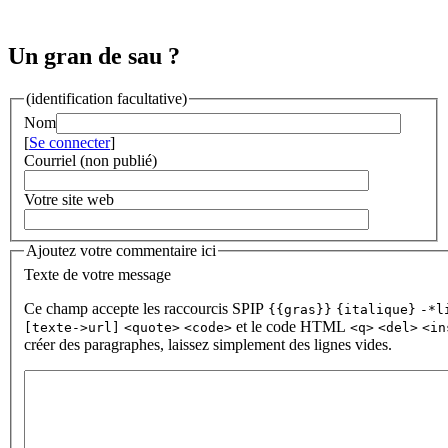
Un gran de sau ?
(identification facultative)
Nom
[
Se connecter
]
Courriel (non publié)
Votre site web
Ajoutez votre commentaire ici
Texte de votre message
Ce champ accepte les raccourcis SPIP
{{gras}}
{italique}
-*l
et le code HTML
[texte->url]
<quote>
<code>
<q>
<del>
<in
créer des paragraphes, laissez simplement des lignes vides.