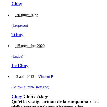
Choy
30 juillet 2022
(Lesperon)
Tchoy
15 novembre 2020
(Lados)
Le Choy
3 août 2013
-
Vincent P.
(Saint-Laurent-Bretagne)
Choy
Chòi
/
Tchoÿ
Qu'ei lo visatge actuau de la campanha : Los
vielhs ostaus que's son ahonsats e las