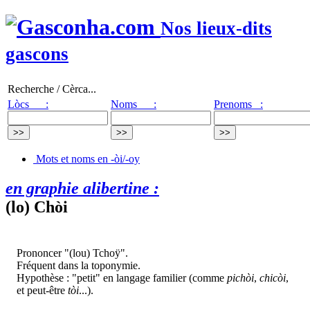
Nos lieux-dits
gascons
Recherche / Cèrca...
Lòcs :
Noms :
Prenoms :
Mots et noms en -òi/-oy
en graphie alibertine :
(lo) Chòi
Prononcer "(lou) Tchoÿ".
Fréquent dans la toponymie.
Hypothèse : "petit" en langage familier (comme
pichòi
,
chicòi
,
et peut-être
tòi
...).