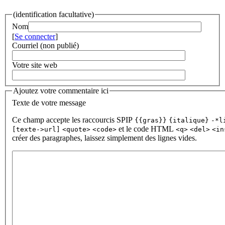
(identification facultative)
Nom
[
Se connecter
]
Courriel (non publié)
Votre site web
Ajoutez votre commentaire ici
Texte de votre message
Ce champ accepte les raccourcis SPIP
{{gras}}
{italique}
-*l
et le code HTML
[texte->url]
<quote>
<code>
<q>
<del>
<in
créer des paragraphes, laissez simplement des lignes vides.