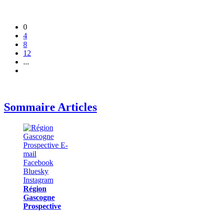
0
4
8
12
...
Sommaire Articles
Région
Gascogne
Prospective