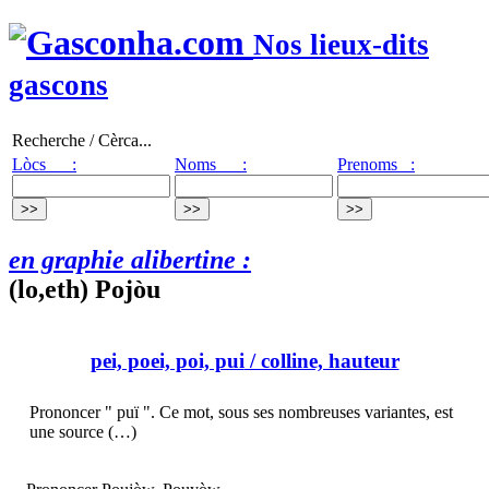
Nos lieux-dits
gascons
Recherche / Cèrca...
Lòcs :
Noms :
Prenoms :
en graphie alibertine :
(lo,eth) Pojòu
pei, poei, poi, pui
/ colline, hauteur
Prononcer " puï ". Ce mot, sous ses nombreuses variantes, est
une source (…)