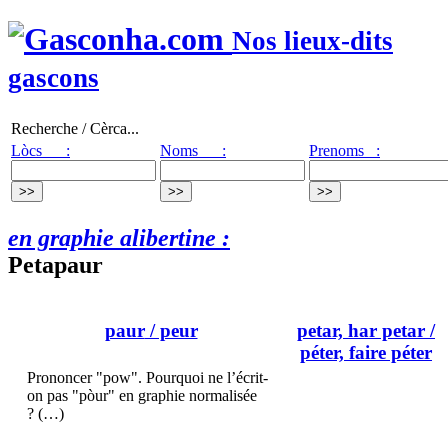
Nos lieux-dits
gascons
Recherche / Cèrca...
Lòcs :
Noms :
Prenoms :
en graphie alibertine :
Petapaur
paur
/ peur
petar, har petar
/
péter, faire péter
Prononcer "pow". Pourquoi ne l’écrit-
on pas "pòur" en graphie normalisée
? (…)