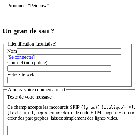
Prononcer "Pétepòw"...
Un gran de sau ?
(identification facultative)
Nom
[
Se connecter
]
Courriel (non publié)
Votre site web
Ajoutez votre commentaire ici
Texte de votre message
Ce champ accepte les raccourcis SPIP
{{gras}}
{italique}
-*l
et le code HTML
[texte->url]
<quote>
<code>
<q>
<del>
<in
créer des paragraphes, laissez simplement des lignes vides.