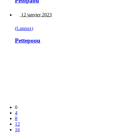
Pétopaou
12 janvier 2023
(Lannux)
Pettepoou
0
4
8
12
16