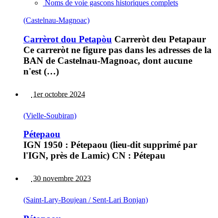
Noms de voie gascons historiques complets
(Castelnau-Magnoac)
Carrèrot dou Petapòu
Carreròt deu Petapaur
Ce carreròt ne figure pas dans les adresses de la
BAN de Castelnau-Magnoac, dont aucune
n'est (…)
1er octobre 2024
(Vielle-Soubiran)
Pétepaou
IGN 1950 : Pétepaou (lieu-dit supprimé par
l'IGN, près de Lamic) CN : Pétepau
30 novembre 2023
(Saint-Lary-Boujean / Sent-Lari Bonjan)