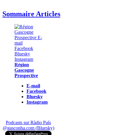
Sommaire Articles
Région
Gascogne
Prospective
E-mail
Facebook
Bluesky
Instagram
Podcasts sur Ràdio País
@gasconha.com (Bluesky)