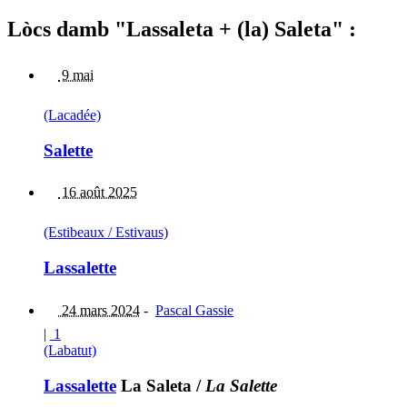
Lòcs damb "Lassaleta + (la) Saleta" :
9 mai
(Lacadée)
Salette
16 août 2025
(Estibeaux / Estivaus)
Lassalette
24 mars 2024
-
Pascal Gassie
|
1
(Labatut)
Lassalette
La Saleta
/
La Salette