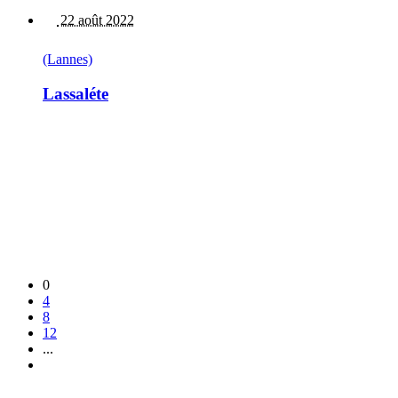
22 août 2022
(Lannes)
Lassaléte
0
4
8
12
...