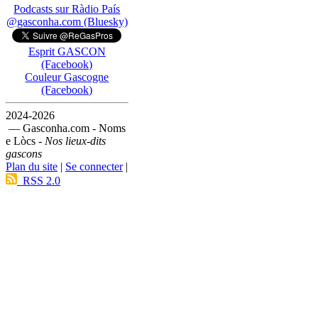
Podcasts sur Ràdio País
@gasconha.com (Bluesky)
Esprit GASCON
(Facebook)
Couleur Gascogne
(Facebook)
2024-2026
— Gasconha.com - Noms
e Lòcs -
Nos lieux-dits
gascons
Plan du site
|
Se connecter
|
RSS 2.0