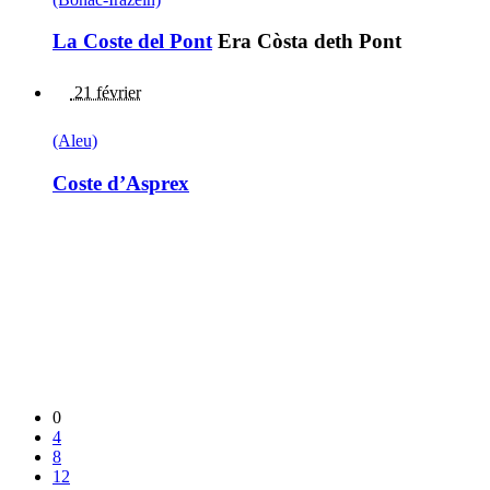
La Coste del Pont
Era Còsta deth Pont
21 février
(Aleu)
Coste d’Asprex
0
4
8
12