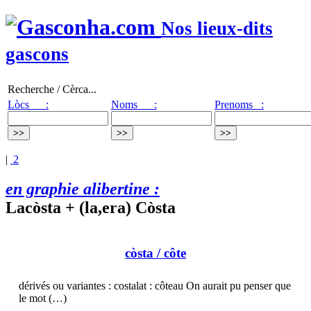
Nos lieux-dits
gascons
Recherche / Cèrca...
Lòcs :
Noms :
Prenoms :
|
2
en graphie alibertine :
Lacòsta + (la,era) Còsta
còsta
/ côte
dérivés ou variantes : costalat : côteau On aurait pu penser que
le mot (…)