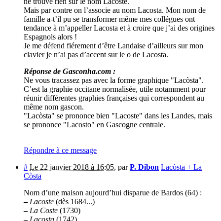
ne trouve rien sur le nom Lacoste.
Mais par contre on l’associe au nom Lacosta. Mon nom de
famille a-t’il pu se transformer même mes collégues ont
tendance à m’appeller Lacosta et à croire que j’ai des origines
Espagnols alors !
Je me défend fiérement d’être Landaise d’ailleurs sur mon
clavier je n’ai pas d’accent sur le o de Lacosta.
Réponse de Gasconha.com :
Ne vous tracassez pas avec la forme graphique "Lacòsta".
C’est la graphie occitane normalisée, utile notamment pour
réunir différentes graphies françaises qui correspondent au
même nom gascon.
"Lacòsta" se prononce bien "Lacoste" dans les Landes, mais
se prononce "Lacosto" en Gascogne centrale.
Répondre à ce message
#
Le 22 janvier 2018 à 16:05
,
par
P. Dibon
Lacòsta + La
Còsta
Nom d’une maison aujourd’hui disparue de Bardos (64) :
–
Lacoste
(dès 1684...)
–
La Coste
(1730)
–
Lacosta
(1742)