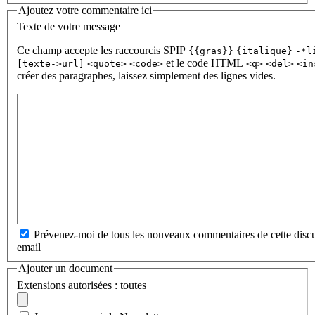
Ajoutez votre commentaire ici
Texte de votre message
Ce champ accepte les raccourcis SPIP
{{gras}}
{italique}
-*l
et le code HTML
[texte->url]
<quote>
<code>
<q>
<del>
<in
créer des paragraphes, laissez simplement des lignes vides.
Prévenez-moi de tous les nouveaux commentaires de cette discu
email
Ajouter un document
Extensions autorisées : toutes