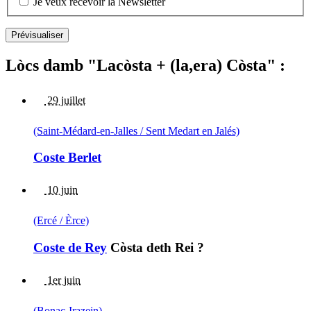
Je veux recevoir la Newsletter
Lòcs damb "Lacòsta + (la,era) Còsta" :
29 juillet
(Saint-Médard-en-Jalles / Sent Medart en Jalés)
Coste Berlet
10 juin
(Ercé / Èrce)
Coste de Rey
Còsta deth Rei ?
1er juin
(Bonac-Irazein)