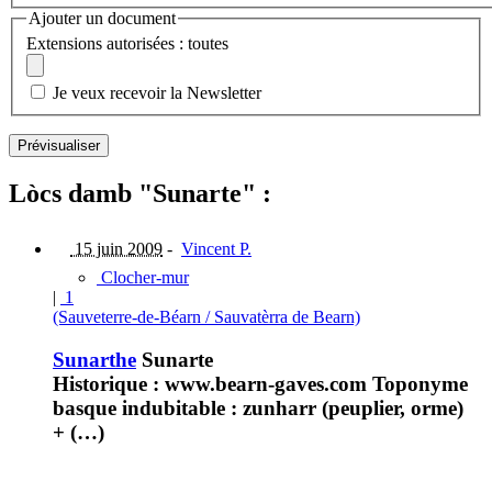
Ajouter un document
Extensions autorisées : toutes
Je veux recevoir la Newsletter
Lòcs damb "Sunarte" :
15 juin 2009
-
Vincent P.
Clocher-mur
|
1
(Sauveterre-de-Béarn / Sauvatèrra de Bearn)
Sunarthe
Sunarte
Historique : www.bearn-gaves.com Toponyme
basque indubitable : zunharr (peuplier, orme)
+ (…)