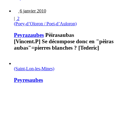
6 janvier 2010
|
2
(Poey-d’Oloron / Poei-d’Auloron)
Peyrazaubes
Pèirasaubas
[Vincent.P] Se décompose donc en "pèiras
aubas"=pierres blanches ? [Tederic]
(Saint-Lon-les-Mines)
Peyresaubes