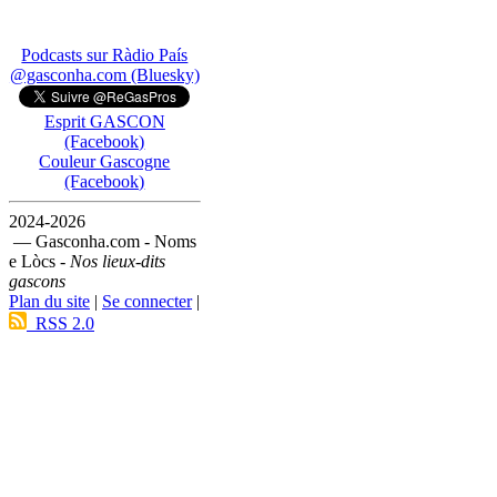
Podcasts sur Ràdio País
@gasconha.com (Bluesky)
Esprit GASCON
(Facebook)
Couleur Gascogne
(Facebook)
2024-2026
— Gasconha.com - Noms
e Lòcs -
Nos lieux-dits
gascons
Plan du site
|
Se connecter
|
RSS 2.0