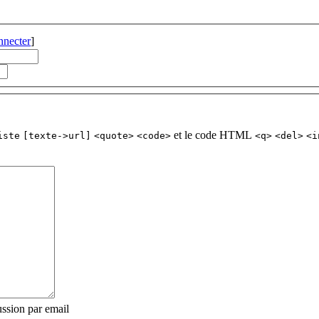
nnecter
]
et le code HTML
iste
[texte->url]
<quote>
<code>
<q>
<del>
<i
ssion par email