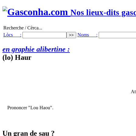
Nos lieux-dits gas
Recherche / Cèrca...
Lòcs :
Noms :
en graphie alibertine :
(lo) Haur
At
Prononcer "Lou Haou".
Un gran de sau ?