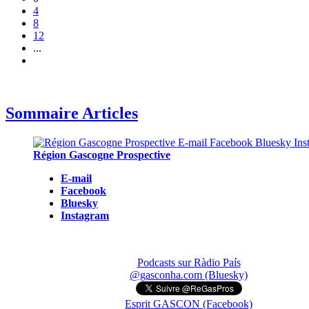
4
8
12
...
Sommaire Articles
Région Gascogne Prospective
E-mail
Facebook
Bluesky
Instagram
Podcasts sur Ràdio País
@gasconha.com (Bluesky)
Esprit GASCON (Facebook)