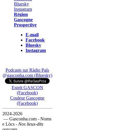
Région
Gascogne
Prospective
E-mail
Facebook
Bluesky
Instagram
Podcasts sur Ràdio País
@gasconha.com (Bluesky)
Esprit GASCON
(Facebook)
Couleur Gascogne
(Facebook)
2024-2026
— Gasconha.com - Noms
e Lòcs -
Nos lieux-dits
gascons