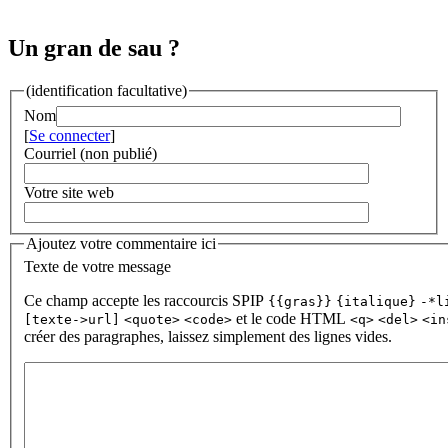
Un gran de sau ?
(identification facultative)
Nom
[
Se connecter
]
Courriel (non publié)
Votre site web
Ajoutez votre commentaire ici
Texte de votre message
Ce champ accepte les raccourcis SPIP
{{gras}}
{italique}
-*l
et le code HTML
[texte->url]
<quote>
<code>
<q>
<del>
<in
créer des paragraphes, laissez simplement des lignes vides.