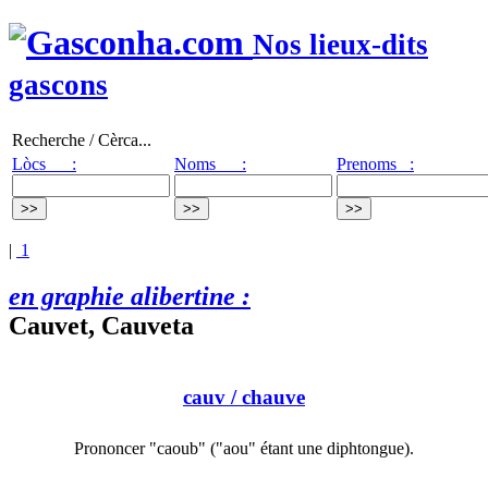
Nos lieux-dits
gascons
Recherche / Cèrca...
Lòcs :
Noms :
Prenoms :
|
1
en graphie alibertine :
Cauvet, Cauveta
cauv
/ chauve
Prononcer "caoub" ("aou" étant une diphtongue).