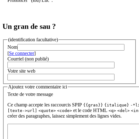
Prononcer "(lou) Luc".
Un gran de sau ?
(identification facultative)
Nom
[
Se connecter
]
Courriel (non publié)
Votre site web
Ajoutez votre commentaire ici
Texte de votre message
Ce champ accepte les raccourcis SPIP
{{gras}}
{italique}
-*l
et le code HTML
[texte->url]
<quote>
<code>
<q>
<del>
<in
créer des paragraphes, laissez simplement des lignes vides.