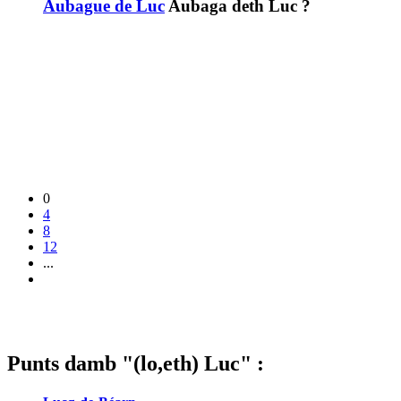
Aubague de Luc
Aubaga deth Luc ?
0
4
8
12
...
Punts damb "(lo,eth) Luc" :