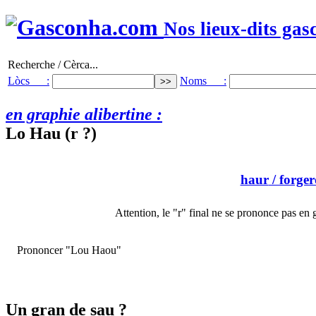
Nos lieux-dits gas
Recherche / Cèrca...
Lòcs :
Noms :
en graphie alibertine :
Lo Hau (r ?)
haur
/ forge
Attention, le "r" final ne se prononce pas en
Prononcer "Lou Haou"
Un gran de sau ?