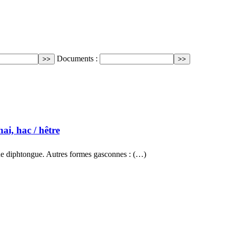
Documents :
hai, hac
/ hêtre
e diphtongue. Autres formes gasconnes : (…)