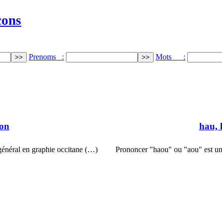
cons
Prenoms :
Mots :
ron
hau, 
 général en graphie occitane (…)
Prononcer "haou" ou "aou" est un