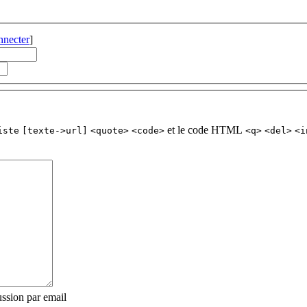
nnecter
]
et le code HTML
iste
[texte->url]
<quote>
<code>
<q>
<del>
<i
ssion par email