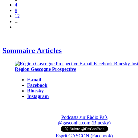
4
8
12
...
Sommaire Articles
Région Gascogne Prospective
E-mail
Facebook
Bluesky
Instagram
Podcasts sur Ràdio País
@gasconha.com (Bluesky)
Esprit GASCON (Facebook)