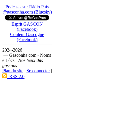
Podcasts sur Ràdio País
@gasconha.com (Bluesky)
Esprit GASCON
(Facebook)
Couleur Gascogne
(Facebook)
2024-2026
— Gasconha.com - Noms
e Lòcs -
Nos lieux-dits
gascons
Plan du site
|
Se connecter
|
RSS 2.0