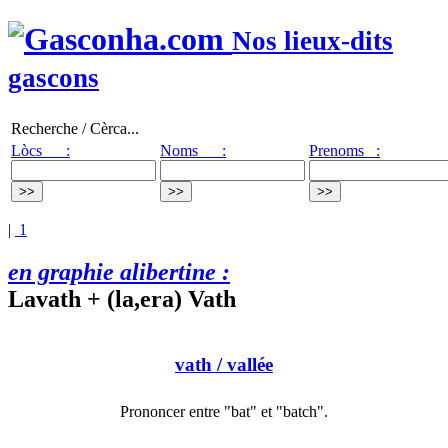
Nos lieux-dits
gascons
Recherche / Cèrca...
Lòcs :
Noms :
Prenoms :
|
1
en graphie alibertine :
Lavath + (la,era) Vath
vath
/ vallée
Prononcer entre "bat" et "batch".