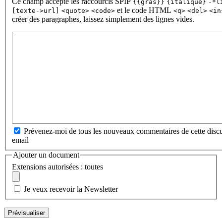
Ce champ accepte les raccourcis SPIP
{{gras}}
{italique}
-*l
et le code HTML
[texte->url]
<quote>
<code>
<q>
<del>
<in
créer des paragraphes, laissez simplement des lignes vides.
Prévenez-moi de tous les nouveaux commentaires de cette discu
email
Ajouter un document
Extensions autorisées : toutes
Je veux recevoir la Newsletter