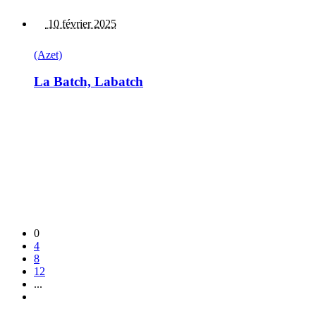
10 février 2025
(Azet)
La Batch, Labatch
0
4
8
12
...