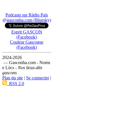
Podcasts sur Ràdio País
@gasconha.com (Bluesky)
Esprit GASCON
(Facebook)
Couleur Gascogne
(Facebook)
2024-2026
— Gasconha.com - Noms
e Lòcs -
Nos lieux-dits
gascons
Plan du site
|
Se connecter
|
RSS 2.0