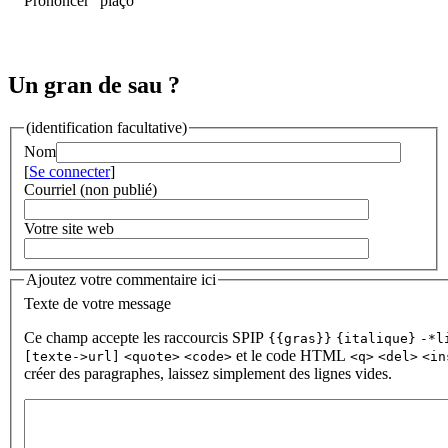
Prononcer "plaço"
Un gran de sau ?
(identification facultative)
Nom
[
Se connecter
]
Courriel (non publié)
Votre site web
Ajoutez votre commentaire ici
Texte de votre message
Ce champ accepte les raccourcis SPIP
{{gras}}
{italique}
-*l
et le code HTML
[texte->url]
<quote>
<code>
<q>
<del>
<in
créer des paragraphes, laissez simplement des lignes vides.