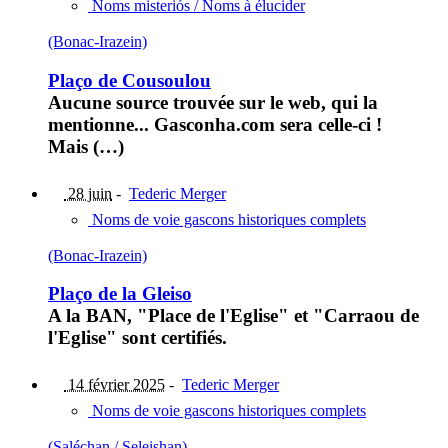
Noms misteriós / Noms à élucider
(Bonac-Irazein)
Plaço de Cousoulou
Aucune source trouvée sur le web, qui la
mentionne... Gasconha.com sera celle-ci !
Mais (…)
28 juin
-
Tederic Merger
Noms de voie gascons historiques complets
(Bonac-Irazein)
Plaço de la Gleiso
A la BAN, "Place de l'Eglise" et "Carraou de
l'Eglise" sont certifiés.
14 février 2025
-
Tederic Merger
Noms de voie gascons historiques complets
(Saléchan / Seleishan)