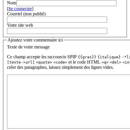
Nom
[
Se connecter
]
Courriel (non publié)
Votre site web
Ajoutez votre commentaire ici
Texte de votre message
Ce champ accepte les raccourcis SPIP
{{gras}}
{italique}
-*l
et le code HTML
[texte->url]
<quote>
<code>
<q>
<del>
<in
créer des paragraphes, laissez simplement des lignes vides.