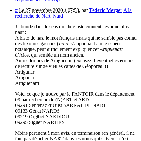
#
Le 27 novembre 2020 à 07:58
,
par
Tederic Merger
A la
recherche de Nart, Nard
J’abonde dans le sens du "linguiste éminent" évoqué plus
haut :
A bisto de nas, le mot français (mais qui ne semble pas connu
des lexiques gascons)
nard
, s’appliquant à une espèce
botanique, peut difficilement expliquer cet
Artiguenart
d’Alos, qui semble un nom ancien.
Autres formes de Artiguenart (excusez d’éventuelles erreurs
de lecture sur de vieilles cartes de Géoportail !) :
Artigunar
Artigonart
Artiguenard
Voici ce que je trouve par le FANTOIR dans le département
09 par recherche de (N)ART et ARD.
09291 Sentenac-d’Oust SARRAT DE NART
09133 Génat NARDS
09219 Orgibet NARDIOU
09295 Siguer NARTIES
Moins pertinent à mon avis, en terminaison (en général, il ne
faut pas détacher NART dans les noms qui suivent : c’est