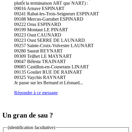
plutôt la terminaison ART que NART) :
09016 Arnave ESPINART
09241 Rabat-les-Trois-Seigneurs ESPINART
09188 Mercus-Garrabet ESPINARD
09222 Orus ESPINARD
09199 Montaut LE PINART
09223 Oust CAUNARD
09223 Oust SERRE DE LAUNARD
09257 Sainte-Croix-Volvestre LAUNART
09280 Saurat REYNART
09309 Teilhet LE MAYNART
09047 Bélesta TRAINART
09085 Castillon-en-Couserans LINART
09135 Goulier RUE DE RAINART
09325 Vaychis RAYNART
Je passe sur les Bernard et Léonard...
Répondre à ce message
Un gran de sau ?
(identification facultative)