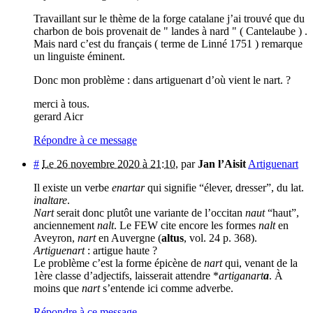
Travaillant sur le thème de la forge catalane j’ai trouvé que du
charbon de bois provenait de " landes à nard " ( Cantelaube ) .
Mais nard c’est du français ( terme de Linné 1751 ) remarque
un linguiste éminent.
Donc mon problème : dans artiguenart d’où vient le nart. ?
merci à tous.
gerard Aicr
Répondre à ce message
#
Le 26 novembre 2020 à 21:10
,
par
Jan l’Aisit
Artiguenart
Il existe un verbe
enartar
qui signifie “élever, dresser”, du lat.
inaltare
.
Nart
serait donc plutôt une variante de l’occitan
naut
“haut”,
anciennement
nalt
. Le FEW cite encore les formes
nalt
en
Aveyron,
nart
en Auvergne (
altus
, vol. 24 p. 368).
Artiguenart
: artigue haute ?
Le problème c’est la forme épicène de
nart
qui, venant de la
1ère classe d’adjectifs, laisserait attendre *
artiganart
a
. À
moins que
nart
s’entende ici comme adverbe.
Répondre à ce message