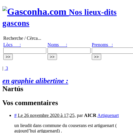
Nos lieux-dits
gascons
Recherche / Cèrca...
Lòcs :
Noms :
Prenoms :
|
3
en graphie alibertine :
Nartús
Vos commentaires
#
Le 26 novembre 2020 à 17:25
,
par
AICR
Artiguenart
un lieudit dans commune du couserans est artiguenart (
aujourd’hui artiguenard) .