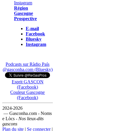
Région
Gascogne
Prospective
E-mail
Facebook
Bluesky
Instagram
Podcasts sur Ràdio País
@gasconha.com (Bluesky)
Esprit GASCON
(Facebook)
Couleur Gascogne
(Facebook)
2024-2026
— Gasconha.com - Noms
e Lòcs -
Nos lieux-dits
gascons
Plan du site
|
Se connecter
|