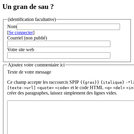
Un gran de sau ?
(identification facultative)
Nom
[
Se connecter
]
Courriel (non publié)
Votre site web
Ajoutez votre commentaire ici
Texte de votre message
Ce champ accepte les raccourcis SPIP
{{gras}}
{italique}
-*l
et le code HTML
[texte->url]
<quote>
<code>
<q>
<del>
<in
créer des paragraphes, laissez simplement des lignes vides.