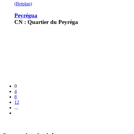
(Betplan)
Peyrégua
CN : Quartier du Peyréga
0
4
8
12
...