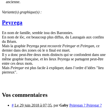
ancienne.
Variante(s) graphique(s) :
Peyrega
En nom de famille, semble issu des Baronnies.
En nom de lòc, est beaucoup plus diffus, du Lauragais aux confins
du Béarn.
Mais la graphie Peyrega peut recouvrir
Peiregar
et
Peiregan
, ce
dernier dans des zones où le n final est muet.
Il y a donc peut-être deux mots distincts qui se confondent dans une
même graphie française, et les lieux Peyrega se partagent peut-être
entre ces deux mots.
Mais
Peiregar
est plus facile à expliquer, dans l’ordre d’idées "lieu
pierreux".
Vos commentaires
#
Le 29 juin 2018 à 07:35
,
par
Gaby
Peiregan ? Peiregar ?