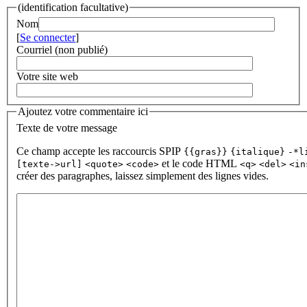
(identification facultative)
Nom
[
Se connecter
]
Courriel (non publié)
Votre site web
Ajoutez votre commentaire ici
Texte de votre message
Ce champ accepte les raccourcis SPIP
{{gras}}
{italique}
-*l
et le code HTML
[texte->url]
<quote>
<code>
<q>
<del>
<in
créer des paragraphes, laissez simplement des lignes vides.