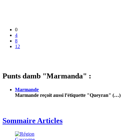
0
4
8
12
Punts damb "Marmanda" :
Marmande
Marmande reçoit aussi l’étiquette "Queyran" (…)
Sommaire Articles