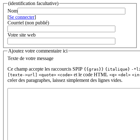
(identification facultative)
Nom
[
Se connecter
]
Courriel (non publié)
Votre site web
Ajoutez votre commentaire ici
Texte de votre message
Ce champ accepte les raccourcis SPIP
{{gras}}
{italique}
-*l
et le code HTML
[texte->url]
<quote>
<code>
<q>
<del>
<in
créer des paragraphes, laissez simplement des lignes vides.