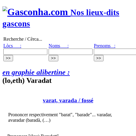
Nos lieux-dits
gascons
Recherche / Cèrca...
Lòcs :
Noms :
Prenoms :
en graphie alibertine :
(lo,eth) Varadat
varat, varada
/ fossé
Prononcer respectivement "barat", "barade"... varadar,
avaradar (baradà, (…)