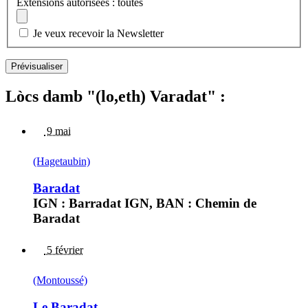
Extensions autorisées : toutes
Je veux recevoir la Newsletter
Lòcs damb "(lo,eth) Varadat" :
9 mai
(Hagetaubin)
Baradat
IGN : Barradat IGN, BAN : Chemin de
Baradat
5 février
(Montoussé)
Le Baradat