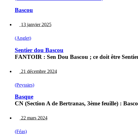
Bascou
13 janvier 2025
(Anglet)
Sentier dou Bascou
FANTOIR : Sen Dou Bascou ; ce doit être Sentier.
21 décembre 2024
(Peyssies)
Basque
CN (Section A de Bertranas, 3ème feuille) : Bascou
22 mars 2024
(Féas)