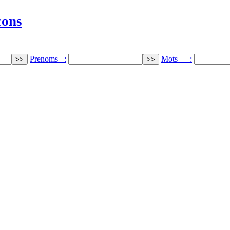
cons
Prenoms :
Mots :