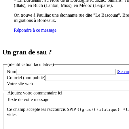
–
En Bordelais : au Nord de la Dordogne (Cubzac, Saillans, Vi
(Illats), en Buch (Lanton, Mios), en Médoc (Lesparre).
On trouve à Pauillac une étonnante rue dite "Le Bascouat". Bref,
migrations à Bordeaux.
Répondre à ce message
Un gran de sau ?
(identification facultative)
Nom
[
Se co
Courriel (non publié)
Votre site web
Ajoutez votre commentaire ici
Texte de votre message
Ce champ accepte les raccourcis SPIP
{{gras}}
{italique}
-*l
vides.