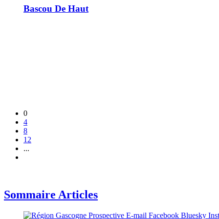
Bascou De Haut
0
4
8
12
...
Sommaire Articles