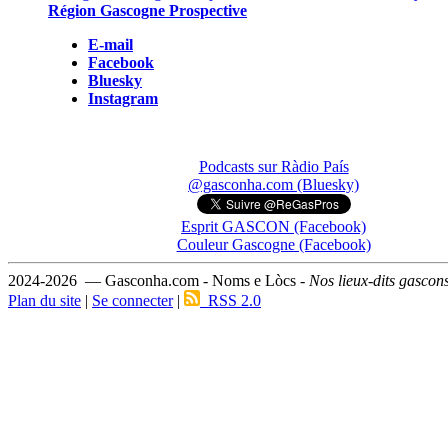
Région Gascogne Prospective
E-mail
Facebook
Bluesky
Instagram
Podcasts sur Ràdio País
@gasconha.com (Bluesky)
Esprit GASCON (Facebook)
Couleur Gascogne (Facebook)
2024-2026 — Gasconha.com - Noms e Lòcs -
Nos lieux-dits gascon
Plan du site
|
Se connecter
|
RSS 2.0