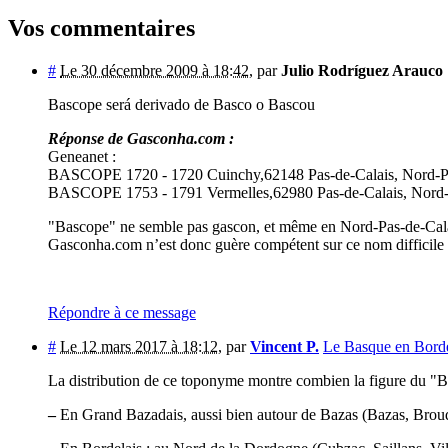
Vos commentaires
#
Le 30 décembre 2009 à 18:42
,
par
Julio Rodríguez Arauco
Bascope será derivado de Basco o Bascou
Réponse de Gasconha.com :
Geneanet :
BASCOPE 1720 - 1720 Cuinchy,62148 Pas-de-Calais, Nord-Pa
BASCOPE 1753 - 1791 Vermelles,62980 Pas-de-Calais, Nord-P
"Bascope" ne semble pas gascon, et même en Nord-Pas-de-Calai
Gasconha.com n’est donc guère compétent sur ce nom difficile 
Répondre à ce message
#
Le 12 mars 2017 à 18:12
,
par
Vincent P.
Le Basque en Borde
La distribution de ce toponyme montre combien la figure du "
–
En Grand Bazadais, aussi bien autour de Bazas (Bazas, Brouq