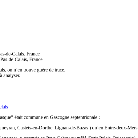
s-de-Calais, France
as-de-Calais, France
s, on n’en trouve guère de trace.
à analyser.
lais
Basque" était commune en Gascogne septentrionale :
ueyran, Castets-en-Dorthe, Lignan-de-Bazas ) qu’en Entre-deux-Mers (