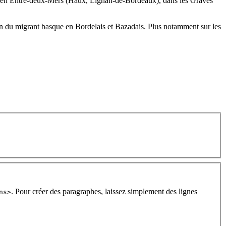
), en Entre-deux-Mers (Haux, Lignan-de-Bordeaux), dans les Graves
tion du migrant basque en Bordelais et Bazadais. Plus notamment sur les
. Pour créer des paragraphes, laissez simplement des lignes
ns>