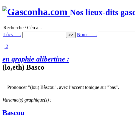
Nos lieux-dits gas
Recherche / Cèrca...
Lòcs :
Noms :
|
2
en graphie alibertine :
(lo,eth) Basco
Prononcer "(lou) Bàscou", avec l’accent tonique sur "bas".
Variante(s) graphique(s) :
Bascou