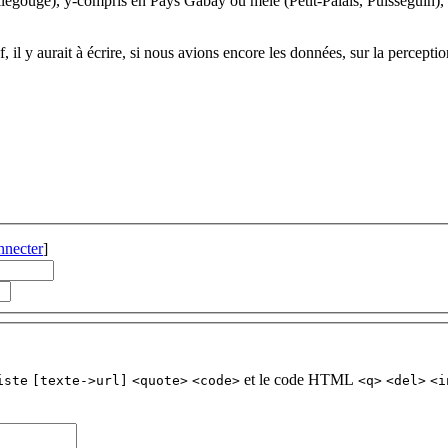
llegouge), y-compris en Pays Gabay ou mêlé (Petit-Palais, Puisseguin
 il y aurait à écrire, si nous avions encore les données, sur la percep
nnecter
]
et le code HTML
iste
[texte->url]
<quote>
<code>
<q>
<del>
<i