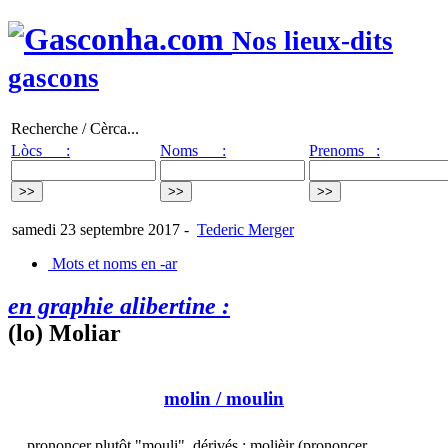
Nos lieux-dits
gascons
Recherche / Cèrca...
Lòcs :
Noms :
Prenoms :
samedi 23 septembre 2017
-
Tederic Merger
Mots et noms en -ar
en graphie alibertine :
(lo) Moliar
molin
/ moulin
prononcer plutôt "mouli". dérivés : molièir (prononcer